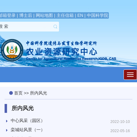
邮箱登录
|
博士后
|
网站地图
|
主任信箱
|
EN
|
中国科学院
展
开
导
航
首页
>>
所内风光
所内风光
中心风采（园区）
2022-10-10
栾城站风景（一）
2022-05-16