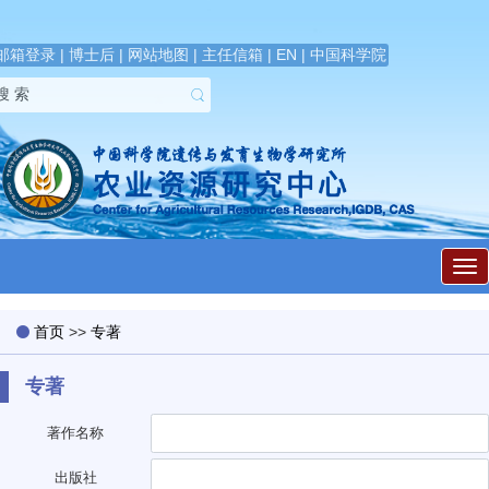
邮箱登录
|
博士后
|
网站地图
|
主任信箱
|
EN
|
中国科学院
展
开
导
航
首页
>>
专著
专著
著作名称
出版社