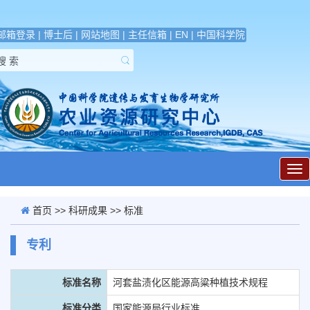
邮箱登录
|
博士后
|
网站地图
|
主任信箱
|
EN
|
中国科学院
展
开
导
航
首页
>>
科研成果
>> 标准
专利
标准名称
河套盐渍化区能源高粱种植技术规程
标准分类
国家能源局行业标准