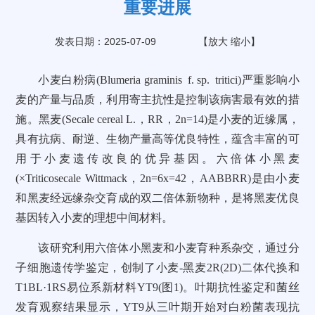
重要进展
发表日期：2025-07-09
【
放大
缩小
】
小麦白粉病(Blumeria graminis f. sp. tritici)严重影响小
麦的产量与品质，利用寄主抗性是控制该病害最有效的措
施。黑麦(Secale cereal L.，RR，2n=14)是小麦的近缘属，
具有抗病、耐逆、生物产量高等优良特性，蕴含丰富的可
用于小麦遗传改良的优异基因。六倍体小黑麦
(×Triticosecale Wittmack，2n=6x=42，AABBRR)是由小麦
和黑麦经远缘杂交育成的双二倍体新物种，是将黑麦优良
基因转入小麦的理想中间材料。
该研究利用六倍体小黑麦和小麦育种系杂交，通过分
子细胞遗传学鉴定，创制了小麦-黑麦2R(2D)二体代换和
T1BL·1RS易位系新材料YT9(图1)。叶期抗性鉴定和菌丝
发育观察结果显示，YT9从三叶期开始对白粉菌表现抗