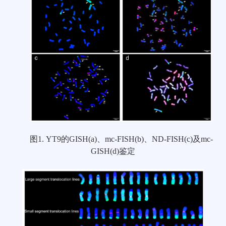
图1. YT9的GISH(a)、mc-FISH(b)、ND-FISH(c)及mc-
GISH(d)鉴定