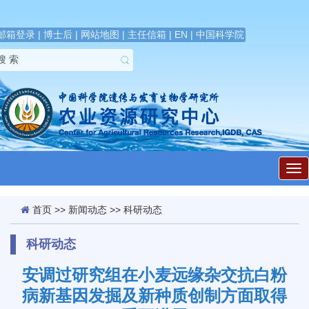
邮箱登录
|
博士后
|
网站地图
|
主任信箱
|
EN
|
中国科学院
展
开
导
航
首页
>>
新闻动态
>>
科研动态
科研动态
安调过研究组在小麦远缘杂交抗白粉
病新基因发掘及新种质创制方面取得