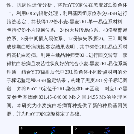
性。抗病性遗传分析，将PmYT9定位在黑麦2RL染色体
上。利用60Coγ辐射处理，利用基因组原位杂交GISH进行
筛选鉴定，共获得122份小麦-黑麦2RL单一易位系材料，
包括47份小片段易位系、24份大片段易位系、43份整臂易
位系、8份中间插入易位系、12份缺失系(图2)。三叶期和
成株期白粉病抗性鉴定结果表明，其中60份2RL易位系材
料高抗白粉病。利用主栽品种师栾02-1进行回交转育，获
得抗白粉病且农艺性状良好的纯合小麦-黑麦2RL易位系新
种质。结合YT9辐射后代中2RL染色体不同断点材料的分
子标记鉴定和GISH鉴定结果，构建了黑麦2RL分子标记图
谱，并将PmYT9定位于2RL染色体bin6区段，对应Lo7黑
麦参考基因组831.45–846.00 Mb之间14.55 Mb的物理区
间。本研究为小麦抗白粉病育种提供了新的种质基因资
源，并为PmYT9的克隆奠定了基础。