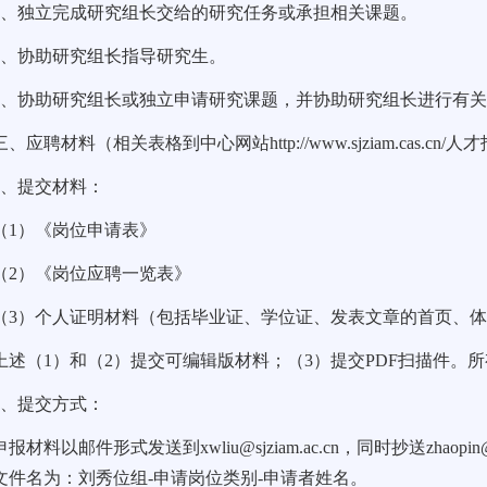
1
、独立完成研究组长交给的研究任务或承担相关课题。
2
、协助研究组长指导研究生。
3
、协助研究组长或独立申请研究课题，并协助研究组长进行有
三、应聘材料（相关表格到中心网站
http://www.sjziam.cas.cn/
人才
1
、提交材料：
（
1
）《岗位申请表》
（
2
）《岗位应聘一览表》
（
3
）个人证明材料（包括毕业证、学位证、发表文章的首页、
上述（
1
）和（
2
）提交可编辑版材料；（
3
）提交
PDF
扫描件。所
2
、提交方式：
申报材料以邮件形式发送到
xwliu@sjziam.ac.cn
，同时抄送
zhaopin
文件名为：刘秀位组-申请岗位类别-申请者姓名。