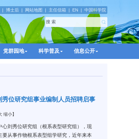
|
博士后
|
网站地图
|
主任信箱
|
EN
|
中国科学院
党群园地
科学普及
信息公开
刘秀位研究组事业编制人员招聘启事
大
缩小
】
心刘秀位研究组（根系表型研究组），现
主要从事作物根系表型组学研究，近年来本