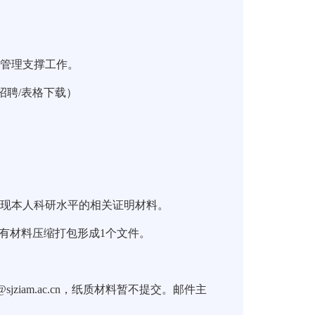
关管理支撑工作。
招聘
/
表格下载）
体现本人科研水平的相关证明材料。
有材料压缩打包形成
1
个文件。
@sjziam.ac.cn
，纸质材料暂不提交。邮件主