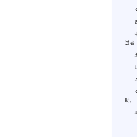
过者
助。